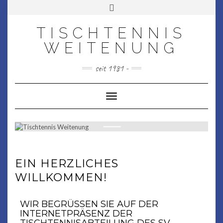
SV Weitenung 1947 e. V.
TISCHTENNIS
WEITENUNG
seit 1981 -
Toggle Navigation
TISCHTENNIS WEITENUNG
SEIT 1981 -
EIN HERZLICHES
WILLKOMMEN!
WIR BEGRÜSSEN SIE AUF DER I
NTERNETPRÄSENZ DER T
ISCHTENNISABTEILUNG DES SV W